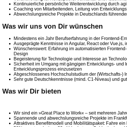
Kontinuierliche persönliche Weiterentwicklung durch ag
Coaching von Mitarbeitenden, Leitung von Entwicklungs
Abwechslungsreiche Projekte in Deutschlands führenden
Was wir uns von Dir wünschen
Mindestens ein Jahr Berufserfahrung in der Frontend-En
Ausgeprägte Kenntnisse in Angular, React oder Vue.js,
Wünschenswert: Erfahrung im automatisierten Frontend-
Design
Begeisterung für Technologie und Interesse an Technol
Sicherheit im Umgang mit gängigen Entwicklungs- und Int
Entwicklungsprozess einzusetzen
Abgeschlossenes Hochschulstudium der (Wirtschafts-) In
Sehr gute Deutschkenntnisse (mind. C1-Niveau) und gu
Was wir Dir bieten
Wir sind ein »Great Place to Work« – seit mehreren Jah
Spannende und abwechslungsreiche Projekte im Frankf
Attraktives Benefitmodell und Mobilitätspaket: Fahre ein