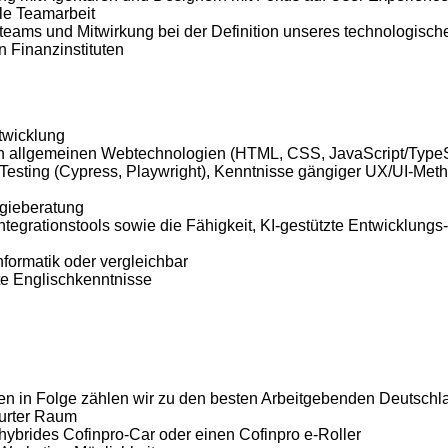
ile Teamarbeit
teams und Mitwirkung bei der Definition unseres technologisc
 Finanzinstituten
twicklung
 in allgemeinen Webtechnologien (HTML, CSS, JavaScript/TypeS
Testing (Cypress, Playwright), Kenntnisse gängiger UX/UI-Me
ogieberatung
egrationstools sowie die Fähigkeit, KI-gestützte Entwicklungs-
formatik oder vergleichbar
te Englischkenntnisse
ren in Folge zählen wir zu den besten Arbeitgebenden Deutschl
urter Raum
 hybrides Cofinpro-Car oder einen Cofinpro e-Roller