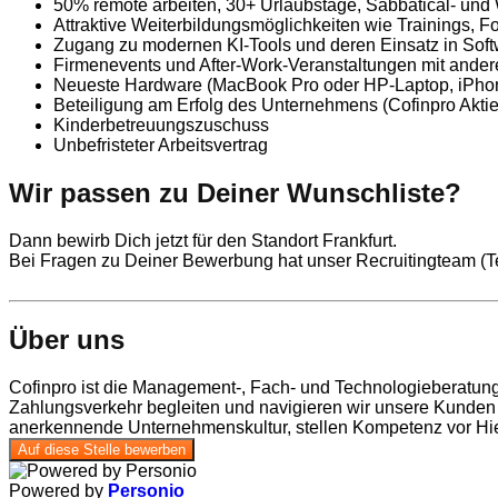
50% remote arbeiten, 30+ Urlaubstage, Sabbatical- und
Attraktive Weiterbildungsmöglichkeiten wie Trainings, F
Zugang zu modernen KI-Tools und deren Einsatz in Soft
Firmenevents und After-Work-Veranstaltungen mit ander
Neueste Hardware (MacBook Pro oder HP-Laptop, iPhone
Beteiligung am Erfolg des Unternehmens (Cofinpro Akti
Kinderbetreuungszuschuss
Unbefristeter Arbeitsvertrag
Wir passen zu Deiner Wunschliste?
Dann bewirb Dich jetzt für den Standort Frankfurt.
Bei Fragen zu Deiner Bewerbung hat unser Recruitingteam (Tel
Über uns
Cofinpro ist die Management-, Fach- und Technologieberatung
Zahlungsverkehr begleiten und navigieren wir unsere Kunden 
anerkennende Unternehmenskultur, stellen Kompetenz vor Hie
Auf diese Stelle bewerben
Powered by
Personio