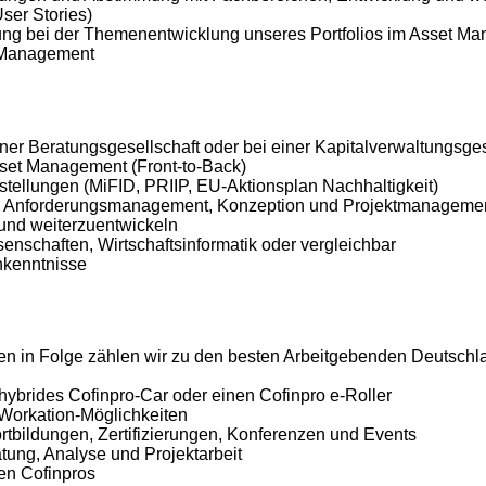
ser Stories)
kung bei der Themenentwicklung unseres Portfolios im Asset M
t Management
iner Beratungsgesellschaft oder bei einer Kapitalverwaltungsges
set Management (Front-to-Back)
stellungen (MiFID, PRIIP, EU-Aktionsplan Nachhaltigkeit)
, Anforderungsmanagement, Konzeption und Projektmanagement s
 und weiterzuentwickeln
nschaften, Wirtschaftsinformatik oder vergleichbar
hkenntnisse
ren in Folge zählen wir zu den besten Arbeitgebenden Deutschl
 hybrides Cofinpro-Car oder einen Cofinpro e-Roller
 Workation-Möglichkeiten
ortbildungen, Zertifizierungen, Konferenzen und Events
tung, Analyse und Projektarbeit
en Cofinpros