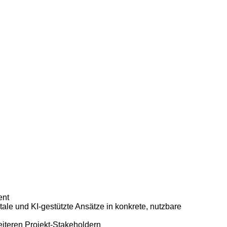
ent
ale und KI-gestützte Ansätze in konkrete, nutzbare
iteren Projekt-Stakeholdern