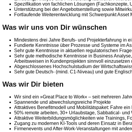
Spezifikation von fachlichen Lösungen (Fachkonzepte, U
Unterstützung bei der Angebotserstellung sowie Mitwir
Fortlaufende Weiterentwicklung mit Schwerpunkt Asse
Was wir uns von Dir wünschen
Mindestens drei Jahre Berufs- und Projekterfahrung in e
Fundierte Kenntnisse über Prozesse und Systeme im As
Sehr gute Kenntnisse in aktuellen regulatorischen Frage
Sehr gute methodische Kenntnisse in Business Analyse
Arbeitsweisen in Kundenprojekten sinnvoll einzusetzen
Abgeschlossenes Hochschulstudium der Wirtschaftswisse
Sehr gute Deutsch- (mind. C1-Niveau) und gute Englisc
Was wir Dir bieten
Wir sind ein »Great Place to Work« – seit mehreren Jah
Spannende und abwechslungsreiche Projekte
Attraktives Benefitmodell und Mobilitätspaket: Fahre ein
50% remote arbeiten, 30+ Urlaubstage, Sabbatical- und
Attraktive Weiterbildungsmöglichkeiten wie Trainings, F
Zugang zu modernen KI-Tools und deren Einsatz in Bera
Firmenevents und After-Work-Veranstaltungen mit ander