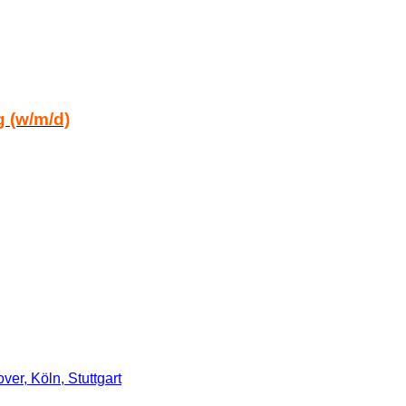
g (w/m/d)
er, Köln, Stuttgart